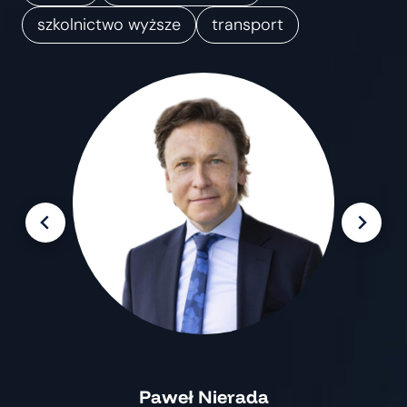
m
szkolnictwo wyższe
transport
i
a
n
Paweł Nierada