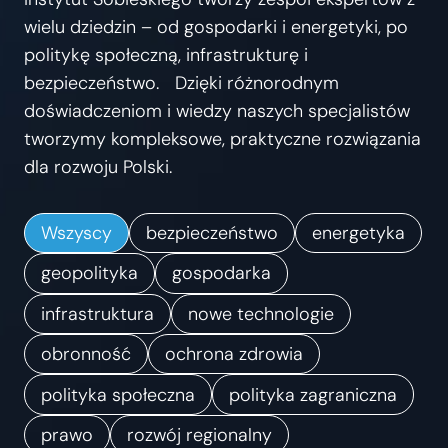
s
wielu dziedzin – od gospodarki i energetyki, po
t
politykę społeczną, infrastrukturę i
r
bezpieczeństwo. Dzięki różnorodnym
z
doświadczeniom i wiedzy naszych specjalistów
e
tworzymy kompleksowe, praktyczne rozwiązania
ń
dla rozwoju Polski.
.
K
Wszyscy
bezpieczeństwo
energetyka
i
e
geopolityka
gospodarka
r
infrastruktura
nowe technologie
u
obronność
ochrona zdrowia
n
k
polityka społeczna
polityka zagraniczna
i
prawo
rozwój regionalny
z