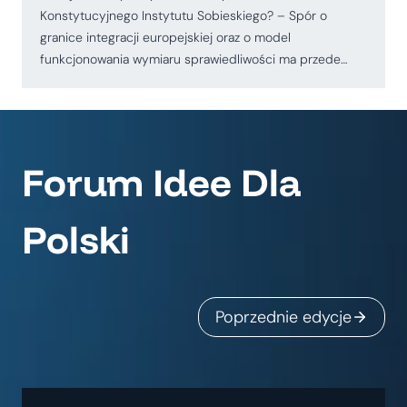
Konstytucyjnego Instytutu Sobieskiego? – Spór o
granice integracji europejskiej oraz o model
funkcjonowania wymiaru sprawiedliwości ma przede…
Forum Idee Dla
Polski
Poprzednie edycje