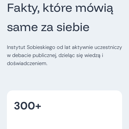
Fakty, które mówią
t
r
o
same za siebie
p
o
l
Instytut Sobieskiego od lat aktywnie uczestniczy
i
w debacie publicznej, dzieląc się wiedzą i
t
doświadczeniem.
a
l
n
e
300+
–
w
o
j