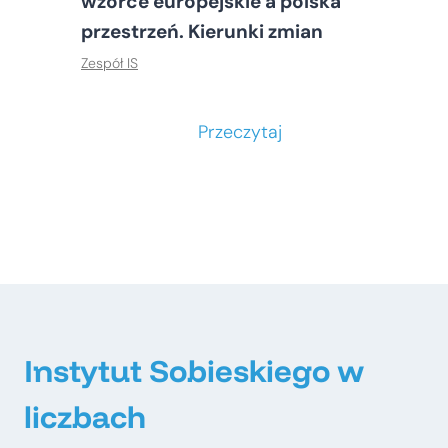
wzorce europejskie a polska
przestrzeń. Kierunki zmian
Zespół IS
S
Przeczytaj
t
o
ł
e
c
z
n
e
Instytut Sobieskiego w
–
liczbach
m
e