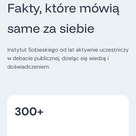
Fakty, które mówią
t
r
o
same za siebie
p
o
l
Instytut Sobieskiego od lat aktywnie uczestniczy
i
w debacie publicznej, dzieląc się wiedzą i
t
doświadczeniem.
a
l
n
e
300+
–
w
o
j