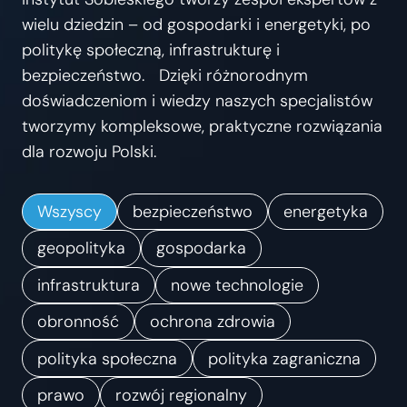
s
wielu dziedzin – od gospodarki i energetyki, po
t
politykę społeczną, infrastrukturę i
r
bezpieczeństwo. Dzięki różnorodnym
z
doświadczeniom i wiedzy naszych specjalistów
e
tworzymy kompleksowe, praktyczne rozwiązania
ń
dla rozwoju Polski.
.
K
Wszyscy
bezpieczeństwo
energetyka
i
e
geopolityka
gospodarka
r
infrastruktura
nowe technologie
u
obronność
ochrona zdrowia
n
k
polityka społeczna
polityka zagraniczna
i
prawo
rozwój regionalny
z