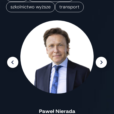
m
szkolnictwo wyższe
transport
i
a
n
Paweł Nierada