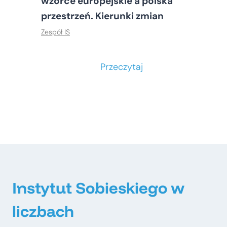
wzorce europejskie a polska
przestrzeń. Kierunki zmian
Zespół IS
S
Przeczytaj
t
o
ł
e
c
z
n
e
Instytut Sobieskiego w
–
liczbach
m
e