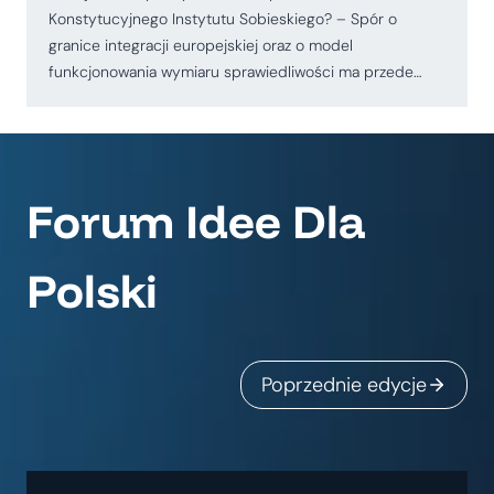
Konstytucyjnego Instytutu Sobieskiego? – Spór o
granice integracji europejskiej oraz o model
funkcjonowania wymiaru sprawiedliwości ma przede…
Forum Idee Dla
Polski
Poprzednie edycje