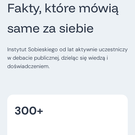
Fakty, które mówią
t
r
o
same za siebie
p
o
l
Instytut Sobieskiego od lat aktywnie uczestniczy
i
w debacie publicznej, dzieląc się wiedzą i
t
doświadczeniem.
a
l
n
e
300+
–
w
o
j