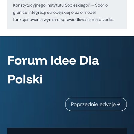
Konstytucyjnego Instytutu Sobieskiego? – Spór o
granice integracji europejskiej oraz o model
funkcjonowania wymiaru sprawiedliwości ma przede…
Forum Idee Dla
Polski
Poprzednie edycje