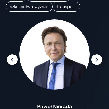
m
szkolnictwo wyższe
transport
i
a
n
Paweł Nierada