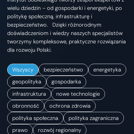
s
wielu dziedzin – od gospodarki i energetyki, po
t
politykę społeczną, infrastrukturę i
r
bezpieczeństwo. Dzięki różnorodnym
z
doświadczeniom i wiedzy naszych specjalistów
e
tworzymy kompleksowe, praktyczne rozwiązania
ń
dla rozwoju Polski.
.
K
Wszyscy
bezpieczeństwo
energetyka
i
e
geopolityka
gospodarka
r
infrastruktura
nowe technologie
u
obronność
ochrona zdrowia
n
k
polityka społeczna
polityka zagraniczna
i
prawo
rozwój regionalny
z