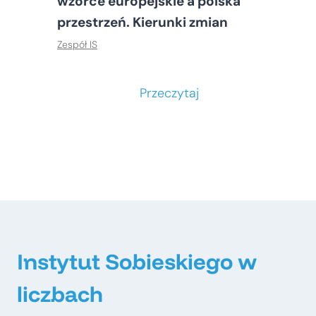
wzorce europejskie a polska
przestrzeń. Kierunki zmian
Zespół IS
S
Przeczytaj
t
o
ł
e
c
z
n
e
Instytut Sobieskiego w
–
liczbach
m
e