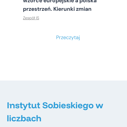
wzorce europejskie a polska
przestrzeń. Kierunki zmian
Zespół IS
S
Przeczytaj
t
o
ł
e
c
z
n
e
Instytut Sobieskiego w
–
liczbach
m
e