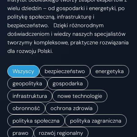
s
wielu dziedzin – od gospodarki i energetyki, po
t
politykę społeczną, infrastrukturę i
r
bezpieczeństwo. Dzięki różnorodnym
z
doświadczeniom i wiedzy naszych specjalistów
e
tworzymy kompleksowe, praktyczne rozwiązania
ń
dla rozwoju Polski.
.
K
Wszyscy
bezpieczeństwo
energetyka
i
e
geopolityka
gospodarka
r
infrastruktura
nowe technologie
u
obronność
ochrona zdrowia
n
k
polityka społeczna
polityka zagraniczna
i
prawo
rozwój regionalny
z