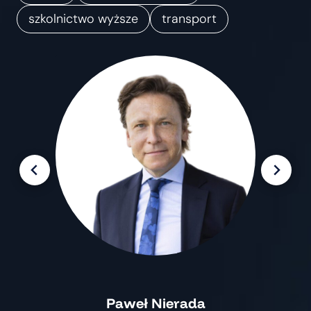
m
szkolnictwo wyższe
transport
i
a
n
Paweł Nierada