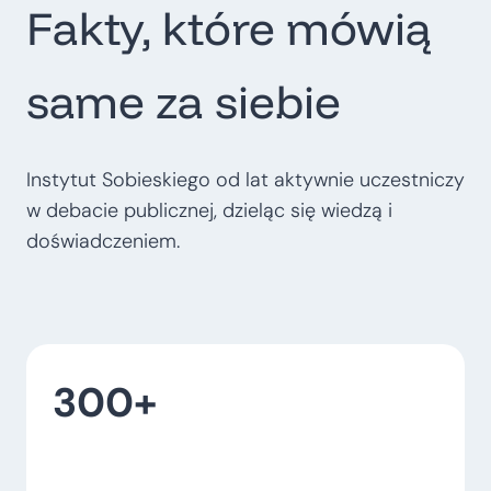
Fakty, które mówią
t
r
o
same za siebie
p
o
l
Instytut Sobieskiego od lat aktywnie uczestniczy
i
w debacie publicznej, dzieląc się wiedzą i
t
doświadczeniem.
a
l
n
e
300+
–
w
o
j