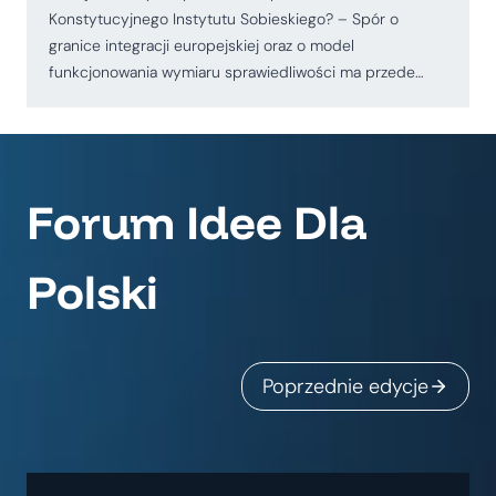
Konstytucyjnego Instytutu Sobieskiego? – Spór o
granice integracji europejskiej oraz o model
funkcjonowania wymiaru sprawiedliwości ma przede…
Forum Idee Dla
Polski
Poprzednie edycje