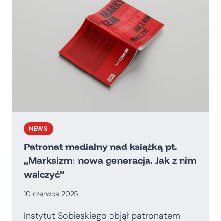
I
ROZWÓJ
POLSKI
W
PERSPEKTYWIE
HISTORYCZNEJ”
NEWS
Patronat medialny nad książką pt.
„Marksizm: nowa generacja. Jak z nim
walczyć”
10 czerwca 2025
Instytut Sobieskiego objął patronatem