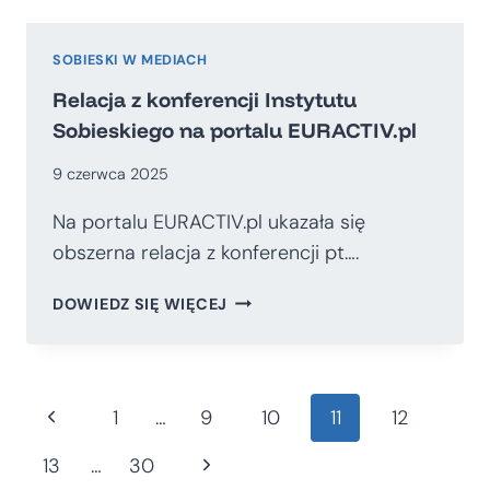
SOBIESKI W MEDIACH
Relacja z konferencji Instytutu
Sobieskiego na portalu EURACTIV.pl
9 czerwca 2025
Na portalu EURACTIV.pl ukazała się
obszerna relacja z konferencji pt….
RELACJA
DOWIEDZ SIĘ WIĘCEJ
Z
KONFERENCJI
INSTYTUTU
SOBIESKIEGO
Nawigacja
Poprzednia
1
…
9
10
11
12
NA
PORTALU
strona
Następna
13
…
30
EURACTIV.PL