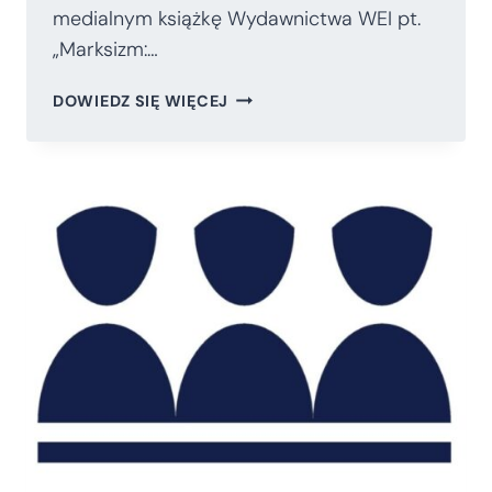
medialnym książkę Wydawnictwa WEI pt.
„Marksizm:…
PATRONAT
DOWIEDZ SIĘ WIĘCEJ
MEDIALNY
NAD
KSIĄŻKĄ
PT.
„MARKSIZM:
NOWA
GENERACJA.
JAK
Z
NIM
WALCZYĆ”