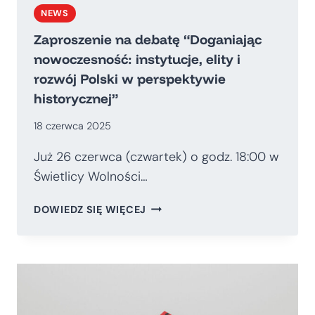
NEWS
Zaproszenie na debatę “Doganiając
nowoczesność: instytucje, elity i
rozwój Polski w perspektywie
historycznej”
18 czerwca 2025
Już 26 czerwca (czwartek) o godz. 18:00 w
Świetlicy Wolności…
ZAPROSZENIE
DOWIEDZ SIĘ WIĘCEJ
NA
DEBATĘ
“DOGANIAJĄC
NOWOCZESNOŚĆ:
INSTYTUCJE,
ELITY