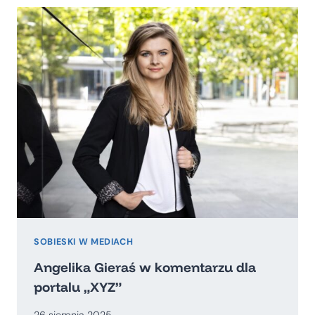
URZĘDNIKÓW
I
DLACZEGO
POLAKÓW
WCIĄŻ
JEST
TAM
TAK
NIEWIELU?
SOBIESKI W MEDIACH
Angelika Gieraś w komentarzu dla
portalu „XYZ”
26 sierpnia 2025