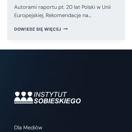
Autorami raportu pt. 20 lat Polski w Unii
Europejskiej. Rekomendacje na…
20
DOWIEDZ SIĘ WIĘCEJ
LAT
POLSKI
W
UE.
REKOMENDACJE
NA
PRZYSZŁOŚĆ.
Dla Mediów