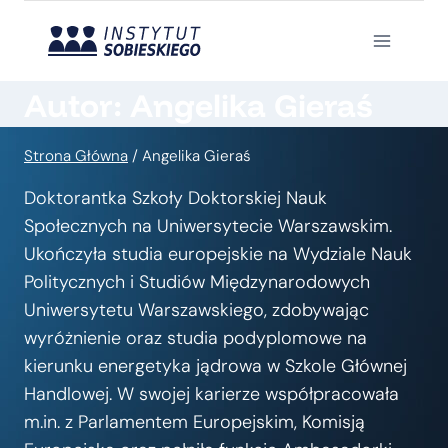
Przejdź
do
treści
Autor: Angelika Gieraś
Strona Główna
/
Angelika Gieraś
Doktorantka Szkoły Doktorskiej Nauk
Społecznych na Uniwersytecie Warszawskim.
Ukończyła studia europejskie na Wydziale Nauk
Politycznych i Studiów Międzynarodowych
Uniwersytetu Warszawskiego, zdobywając
wyróżnienie oraz studia podyplomowe na
kierunku energetyka jądrowa w Szkole Głównej
Handlowej. W swojej karierze współpracowała
m.in. z Parlamentem Europejskim, Komisją