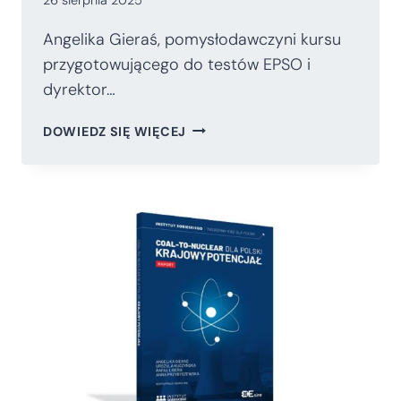
Angelika Gieraś, pomysłodawczyni kursu
przygotowującego do testów EPSO i
dyrektor…
ANGELIKA
DOWIEDZ SIĘ WIĘCEJ
GIERAŚ
W
KOMENTARZU
DLA
PORTALU
„XYZ”