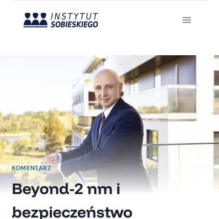
Przejdź
do
treści
KOMENTARZ
Beyond-2 nm i
bezpieczeństwo