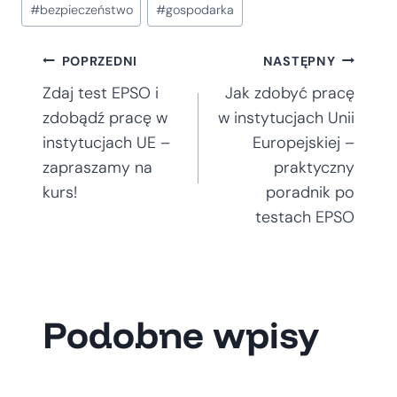
#
bezpieczeństwo
#
gospodarka
wpisu:
Nawigacja
POPRZEDNI
NASTĘPNY
Zdaj test EPSO i
Jak zdobyć pracę
wpisu
zdobądź pracę w
w instytucjach Unii
instytucjach UE –
Europejskiej –
zapraszamy na
praktyczny
kurs!
poradnik po
testach EPSO
Podobne wpisy