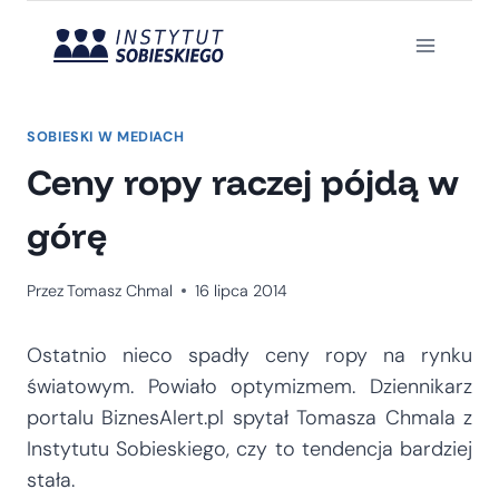
Przejdź
do
treści
SOBIESKI W MEDIACH
Ceny ropy raczej pójdą w
górę
Przez
Tomasz Chmal
16 lipca 2014
Ostatnio nieco spadły ceny ropy na rynku
światowym. Powiało optymizmem. Dziennikarz
portalu BiznesAlert.pl spytał Tomasza Chmala z
Instytutu Sobieskiego, czy to tendencja bardziej
stała.