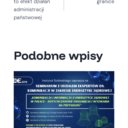
wpisu
to efekt działań
granice
administracji
państwowej
Podobne wpisy