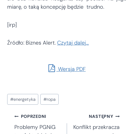
miarę, o taką koncepcję będzie trudno.
[irp]
Źródło: Biznes Alert.
Czytaj dalej…
Wersja PDF
Tagi
#
energetyka
#
ropa
wpisu:
Nawigacja
POPRZEDNI
NASTĘPNY
Problemy PGNiG
Konflikt przekracza