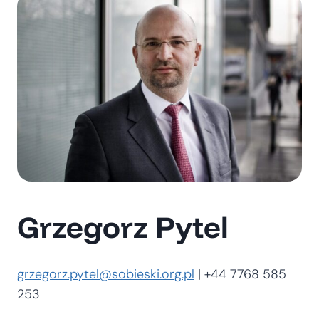
Grzegorz Pytel
grzegorz.pytel@sobieski.org.pl
| +44 7768 585
253