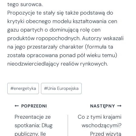
tego surowca.
Propozycje te stały się także podstawą do
krytyki obecnego modelu kształtowania cen
gazu opartych o dominującą rolę cen
produktów ropopochodnych. Autorzy wskazali
na jego przestarzały charakter (formuła ta
została opracowana ponad pół wieku temu)
nieodzwierciedlający realiów rynkowych.
Tagi
#
energetyka
#
Unia Europejska
wpisu:
Nawigacja
POPRZEDNI
NASTĘPNY
Prezentacje ze
Co z tymi krajami
wpisu
spotkania: Dług
wschodzącymi?
publiczny. Ile
Przed wizytą