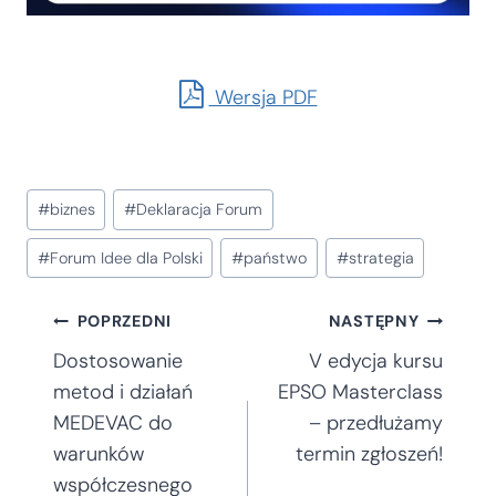
Wersja PDF
Tagi
#
biznes
#
Deklaracja Forum
wpisu:
#
Forum Idee dla Polski
#
państwo
#
strategia
Nawigacja
POPRZEDNI
NASTĘPNY
Dostosowanie
V edycja kursu
wpisu
metod i działań
EPSO Masterclass
MEDEVAC do
– przedłużamy
warunków
termin zgłoszeń!
współczesnego