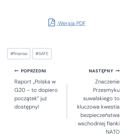
Wersja PDF
Tagi
#
finanse
#
SAFE
wpisu:
Nawigacja
POPRZEDNI
NASTĘPNY
Raport „Polska w
Znaczenie
wpisu
G20 – to dopiero
Przesmyku
początek” już
suwalskiego to
dostępny!
kluczowa kwestia
bezpieczeństwa
wschodniej flanki
NATO