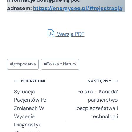
informacje dostępne są pod
adresem:
https://energycee.pl/#rejestracja
Wersja PDF
Tagi
#
gospodarka
#
Polska z Natury
wpisu:
Nawigacja
POPRZEDNI
NASTĘPNY
Sytuacja
Polska – Kanada:
wpisu
Pacjentów Po
partnerstwo
Zmianach W
bezpieczeństwa i
Wycenie
technologii
Diagnostyki