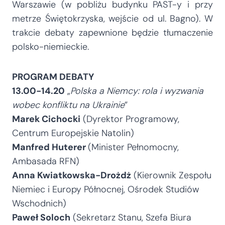
Warszawie (w pobliżu budynku PAST-y i przy
metrze Świętokrzyska, wejście od ul. Bagno). W
trakcie debaty zapewnione będzie tłumaczenie
polsko-niemieckie.
PROGRAM DEBATY
13.00-14.20
„
Polska a Niemcy: rola i wyzwania
wobec konfliktu na Ukrainie
”
Marek Cichocki
(Dyrektor Programowy,
Centrum Europejskie Natolin)
Manfred Huterer
(Minister Pełnomocny,
Ambasada RFN)
Anna Kwiatkowska-Drożdż
(Kierownik Zespołu
Niemiec i Europy Północnej, Ośrodek Studiów
Wschodnich)
Paweł Soloch
(Sekretarz Stanu, Szefa Biura