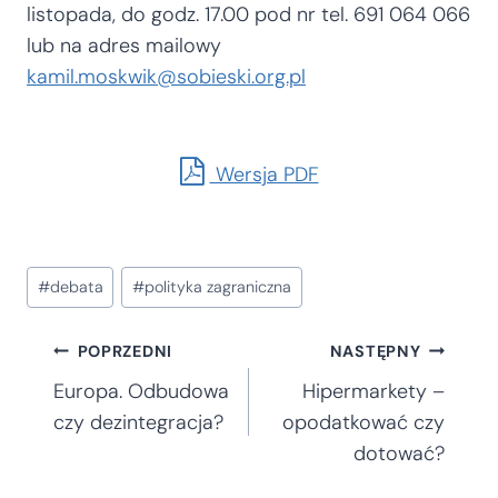
listopada, do godz. 17.00 pod nr tel. 691 064 066
lub na adres mailowy
kamil.moskwik@sobieski.org.pl
Wersja PDF
Tagi
#
debata
#
polityka zagraniczna
wpisu:
Nawigacja
POPRZEDNI
NASTĘPNY
Europa. Odbudowa
Hipermarkety –
wpisu
czy dezintegracja?
opodatkować czy
dotować?