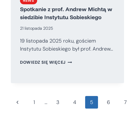
NEWS
Spotkanie z prof. Andrew Michtą w
siedzibie Instytutu Sobieskiego
21 listopada 2025
19 listopada 2025 roku, gościem
Instytutu Sobieskiego był prof. Andrew…
SPOTKANIE
DOWIEDZ SIĘ WIĘCEJ
Z
PROF.
ANDREW
MICHTĄ
W
Nawigacja
SIEDZIBIE
Poprzednia
1
…
3
4
5
6
7
INSTYTUTU
strona
SOBIESKIEGO
strony