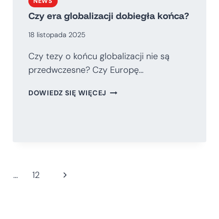
NEWS
Czy era globalizacji dobiegła końca?
18 listopada 2025
Czy tezy o końcu globalizacji nie są
przedwczesne? Czy Europę…
CZY
DOWIEDZ SIĘ WIĘCEJ
ERA
GLOBALIZACJI
DOBIEGŁA
KOŃCA?
Następna
…
12
strona