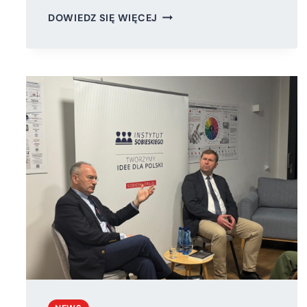
„W
DOWIEDZ SIĘ WIĘCEJ
POSZUKIWANIU
OPTYMALNEGO
MODELU
USTROJOWEGO
–
POLSKA
TRADYCJA
KONSTYTUCYJNA
A
DOŚWIADCZENIA
HISTORYCZNE”.
II
SEMINARIUM
KONSTYTUCYJNE
INSTYTUTU
SOBIESKIEGO