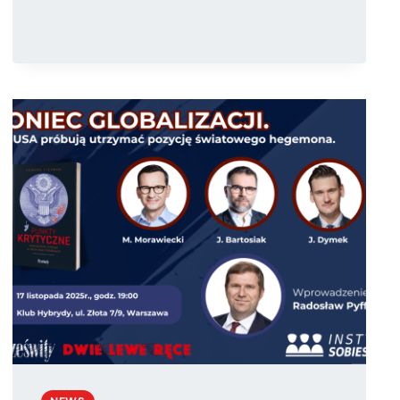
NAD
KSIĄŻKĄ
PT.
„ZROZUMIEĆ
POTĘGĘ
DOLARA.
ZA
KULISAMI
GLOBALNEGO
SYSTEMU
FINANSOWEGO”