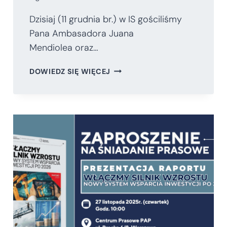
Dzisiaj (11 grudnia br.) w IS gościliśmy
Pana Ambasadora Juana
Mendiolea oraz…
SPOTKANIE
DOWIEDZ SIĘ WIĘCEJ
Z
AMBASADOREM
MEKSYKU