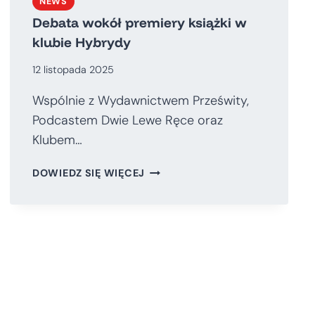
NEWS
Debata wokół premiery książki w
klubie Hybrydy
12 listopada 2025
Wspólnie z Wydawnictwem Prześwity,
Podcastem Dwie Lewe Ręce oraz
Klubem…
DEBATA
DOWIEDZ SIĘ WIĘCEJ
WOKÓŁ
PREMIERY
KSIĄŻKI
W
KLUBIE
HYBRYDY