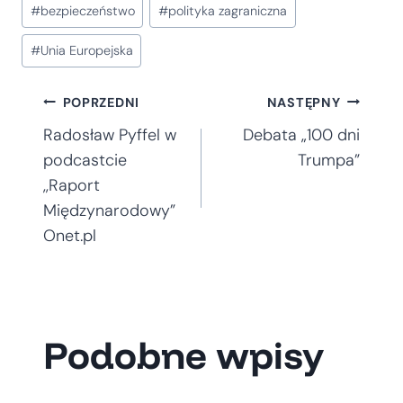
Tagi
#
bezpieczeństwo
#
polityka zagraniczna
wpisu:
#
Unia Europejska
Nawigacja
POPRZEDNI
NASTĘPNY
Radosław Pyffel w
Debata „100 dni
wpisu
podcastcie
Trumpa”
,,Raport
Międzynarodowy”
Onet.pl
Podobne wpisy