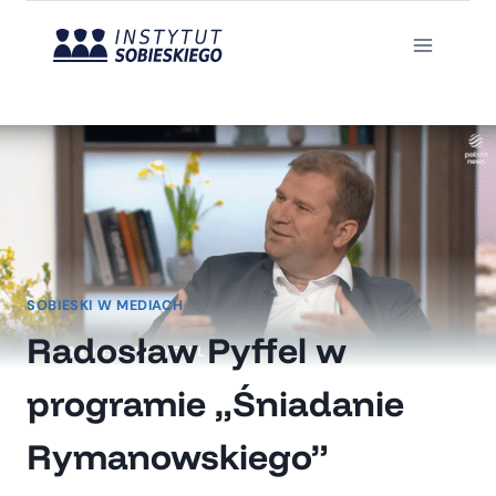
Przejdź
do
treści
SOBIESKI W MEDIACH
Radosław Pyffel w
programie „Śniadanie
Rymanowskiego”