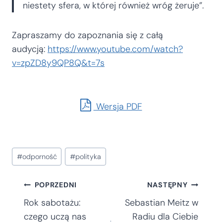
niestety sfera, w której również wróg żeruje”.
Zapraszamy do zapoznania się z całą
audycją:
https://www.youtube.com/watch?
v=zpZD8y9QP8Q&t=7s
Wersja PDF
Tagi
#
odporność
#
polityka
wpisu:
Nawigacja
POPRZEDNI
NASTĘPNY
Rok sabotażu:
Sebastian Meitz w
czego uczą nas
Radiu dla Ciebie