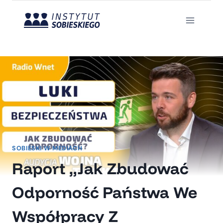
Przejdź
do
treści
SOBIESKI W MEDIACH
Raport „Jak Zbudować
Odporność Państwa We
Współpracy Z