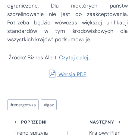
ograniczone. Dla niektórych państw
szczelinowanie nie jest do zaakceptowania.
Potrzeba będzie wówczas większej unifikacji
standardów w tym środowiskowych dla
wszystkich krajów” podsumowuje.
Źródło: Biznes Alert.
Czytaj dalej…
Wersja PDF
Tagi
#
energetyka
#
gaz
wpisu:
Nawigacja
POPRZEDNI
NASTĘPNY
Trend sprzyja
Krajowy Plan