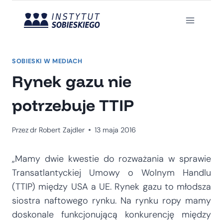
Przejdź
do
treści
SOBIESKI W MEDIACH
Rynek gazu nie
potrzebuje TTIP
Przez
dr Robert Zajdler
13 maja 2016
„Mamy dwie kwestie do rozważania w sprawie
Transatlantyckiej Umowy o Wolnym Handlu
(TTIP) między USA a UE. Rynek gazu to młodsza
siostra naftowego rynku. Na rynku ropy mamy
doskonale funkcjonującą konkurencję między