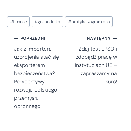
Tagi
#
finanse
#
gospodarka
#
polityka zagraniczna
wpisu:
Nawigacja
POPRZEDNI
NASTĘPNY
Jak z importera
Zdaj test EPSO i
wpisu
uzbrojenia stać się
zdobądź pracę w
eksporterem
instytucjach UE –
bezpieczeństwa?
zapraszamy na
Perspektywy
kurs!
rozwoju polskiego
przemysłu
obronnego