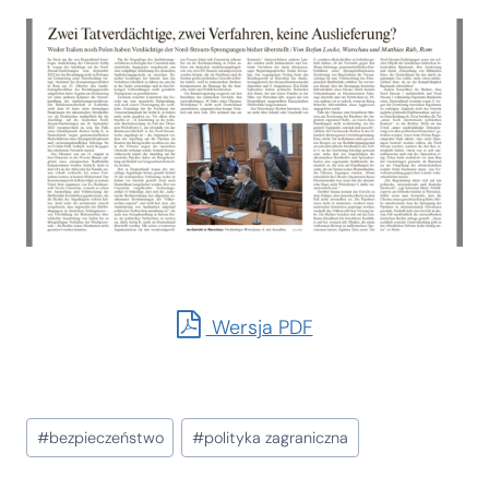
Wersja PDF
Tagi
#
bezpieczeństwo
#
polityka zagraniczna
wpisu: