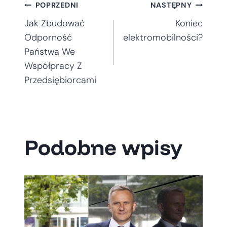
Nawigacja
POPRZEDNI
NASTĘPNY
Jak Zbudować
Koniec
wpisu
Odporność
elektromobilności?
Państwa We
Współpracy Z
Przedsiębiorcami
Podobne wpisy