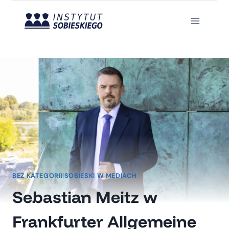
Przejdź
do
treści
BEZ KATEGORII
|
SOBIESKI W MEDIACH
Sebastian Meitz w
Frankfurter Allgemeine