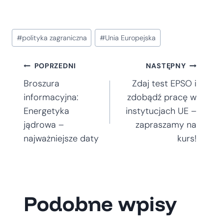
Tagi
#
polityka zagraniczna
#
Unia Europejska
wpisu:
Nawigacja
POPRZEDNI
NASTĘPNY
Broszura
Zdaj test EPSO i
wpisu
informacyjna:
zdobądź pracę w
Energetyka
instytucjach UE –
jądrowa –
zapraszamy na
najważniejsze daty
kurs!
Podobne wpisy