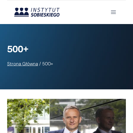
Przejdź
do
treści
500+
Strona Główna
/
500+