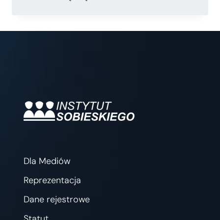
NA
LOTNISKACH.
WPŁYW
KONFLIKTU
NA
BLISKIM
WSCHODZIE
NA
TRANSPORT
Dla Mediów
Reprezentacja
Dane rejestrowe
Statut