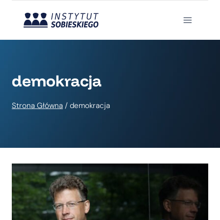
Przejdź
do
treści
demokracja
Strona Główna
/
demokracja