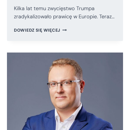
Kilka lat temu zwycięstwo Trumpa
zradykalizowało prawicę w Europie. Teraz…
ZMIANA
DOWIEDZ SIĘ WIĘCEJ
ADMINISTRACJI
W
USA.
OFENSYWA
RADYKAŁÓW