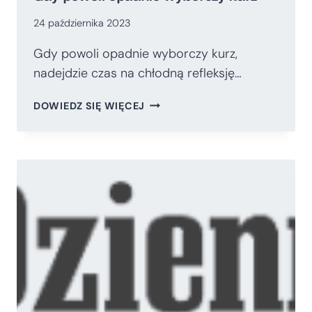
24 października 2023
Gdy powoli opadnie wyborczy kurz,
nadejdzie czas na chłodną refleksję…
GDY
DOWIEDZ SIĘ WIĘCEJ
POWOLI
OPADNIE
WYBORCZY
KURZ