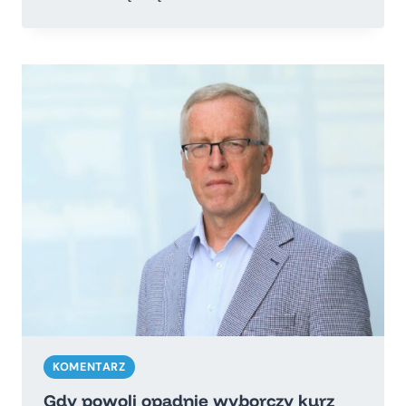
DZIEŃ
23
LUTEGO
DLA
PORZĄDNYCH
LUDZI
W
ROSJI
KOMENTARZ
Gdy powoli opadnie wyborczy kurz