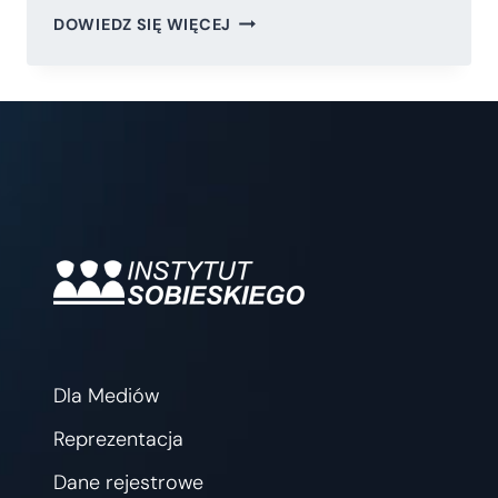
JAK
DOWIEDZ SIĘ WIĘCEJ
ZDOBYĆ
PRACĘ
W
INSTYTUCJACH
UNII
EUROPEJSKIEJ
–
PRAKTYCZNY
PORADNIK
PO
TESTACH
EPSO
Dla Mediów
Reprezentacja
Dane rejestrowe