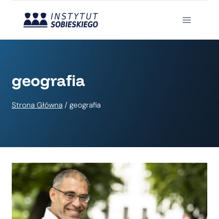
Przejdź
do
treści
geografia
Strona Główna
/
geografia