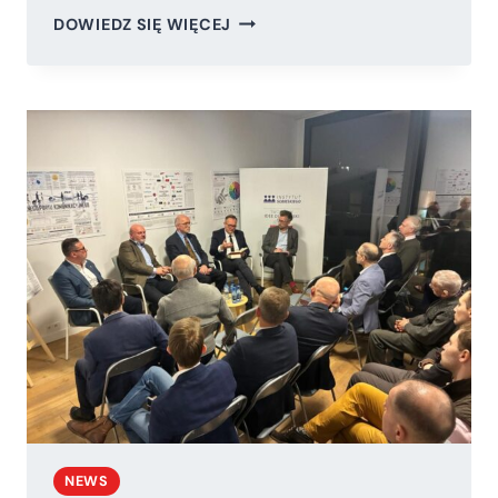
ZAMIAST
DOWIEDZ SIĘ WIĘCEJ
MAJÓWKI
CELEBRUJMY
KORONĘ
DLA
POLSKI
I
CHROBREGO
NEWS