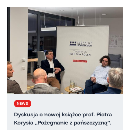
GROSSE
W
PANELU
DYSKUSYJNYM
NEW
DIRECTION
NEWS
Dyskusja o nowej książce prof. Piotra
Korysia „Pożegnanie z pańszczyzną”.