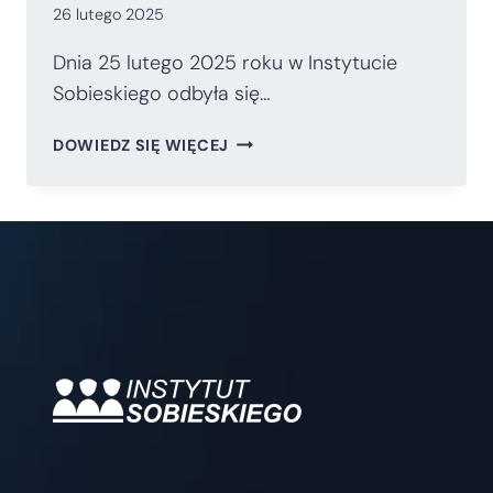
26 lutego 2025
Dnia 25 lutego 2025 roku w Instytucie
Sobieskiego odbyła się…
DYSKUSJA
DOWIEDZ SIĘ WIĘCEJ
O
NOWEJ
KSIĄŻCE
PROF.
PIOTRA
KORYSIA
„POŻEGNANIE
Z
PAŃSZCZYZNĄ”.