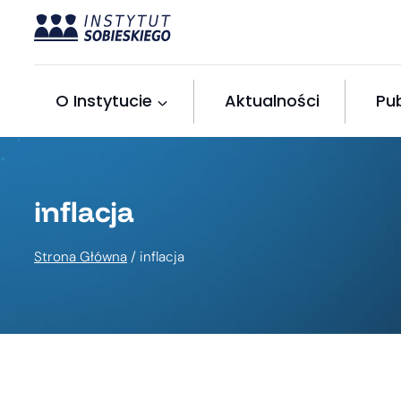
Przejdź
do
treści
O Instytucie
Aktualności
Pub
inflacja
Strona Główna
/
inflacja