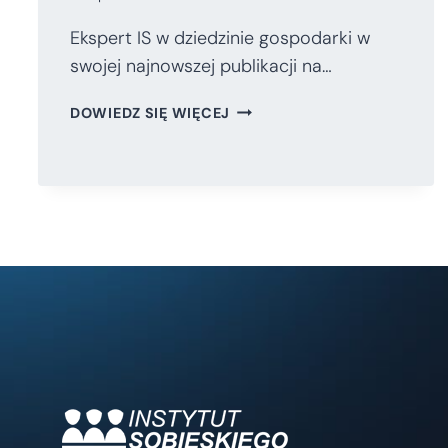
Ekspert IS w dziedzinie gospodarki w
swojej najnowszej publikacji na…
GRZEGORZ
DOWIEDZ SIĘ WIĘCEJ
PYTEL
O
OKREŚLANIU
CELÓW
INFLACYJNYCH