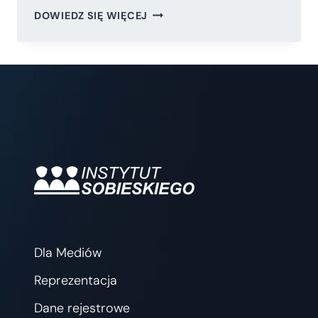
AI,
DOWIEDZ SIĘ WIĘCEJ
IOT,
ROBOTYKA
I
PRE-
IPO.
POLSKA
SZANSA
NA
PRZESKOK
DO
ŚWIATOWEJ
PIERWSZEJ
LIGI
GOSPODARCZEJ.
Dla Mediów
Reprezentacja
Dane rejestrowe