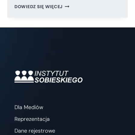
POKÓJ
DOWIEDZ SIĘ WIĘCEJ
BEZ
EUROPY,
REALIZM
BEZ
POLSKI
–
KOMENTARZ
PRZED
SZCZYTEM
W
SHARM
EL-
SHEIKH
Dla Mediów
Reprezentacja
Dane rejestrowe