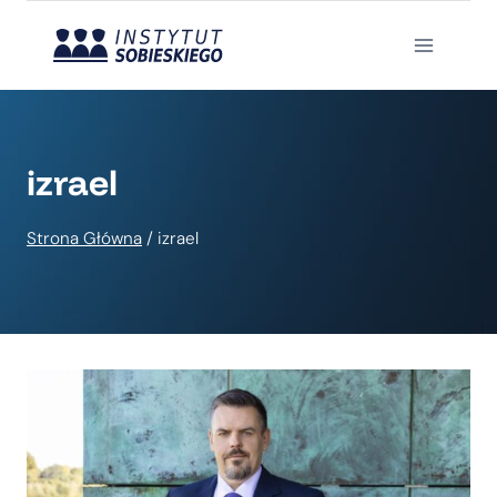
Przejdź
do
treści
izrael
Strona Główna
/
izrael