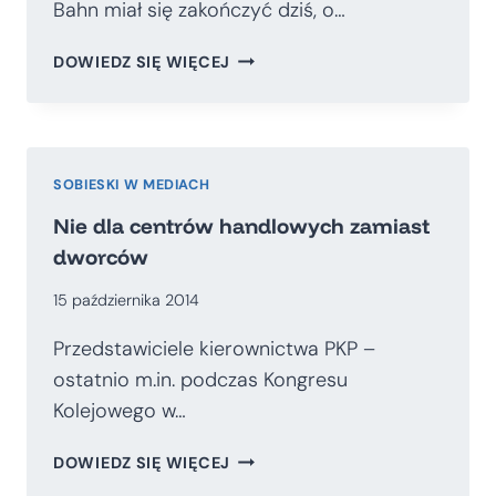
Bahn miał się zakończyć dziś, o…
ŁATWO
DOWIEDZ SIĘ WIĘCEJ
STRACIĆ
ZAUFANIE,
ALE
TRUDNO
JE
SOBIESKI W MEDIACH
ODBUDOWAĆ
Nie dla centrów handlowych zamiast
dworców
15 października 2014
Przedstawiciele kierownictwa PKP –
ostatnio m.in. podczas Kongresu
Kolejowego w…
NIE
DOWIEDZ SIĘ WIĘCEJ
DLA