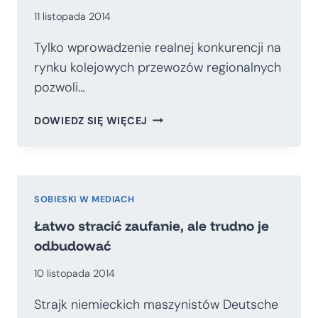
11 listopada 2014
Tylko wprowadzenie realnej konkurencji na
rynku kolejowych przewozów regionalnych
pozwoli…
TYLKO
DOWIEDZ SIĘ WIĘCEJ
KONKURENCJA
NA
RYNKU
UZDROWI
SPÓŁKĘ
SOBIESKI W MEDIACH
PR
Łatwo stracić zaufanie, ale trudno je
odbudować
10 listopada 2014
Strajk niemieckich maszynistów Deutsche