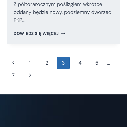
Z półtorarocznym poślizgiem wkrótce
oddany będzie nowy, podziemny dworzec
PKP…
NOWY
DOWIEDZ SIĘ WIĘCEJ
KRAKOWSKI
DWORZEC
TO
PRODUKT
Nawigacja
Poprzednia
1
2
3
4
5
…
TRZECIEJ
JAKOŚCI
strona
Następna
7
strony
strona