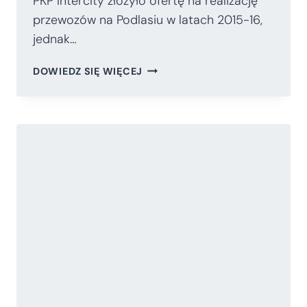
PKP Intercity złożyło ofertę na realizację
przewozów na Podlasiu w latach 2015-16,
jednak…
CIESZY
DOWIEDZ SIĘ WIĘCEJ
WEJŚCIE
PKP
INTERCITY
NA
NOWY
RYNEK