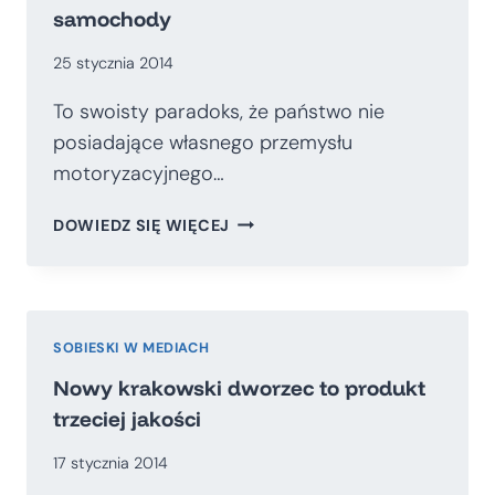
samochody
25 stycznia 2014
To swoisty paradoks, że państwo nie
posiadające własnego przemysłu
motoryzacyjnego…
POLSKA
DOWIEDZ SIĘ WIĘCEJ
POWINNA
STAWIAĆ
NA
KOLEJ,
A
SOBIESKI W MEDIACH
NIE
Nowy krakowski dworzec to produkt
SAMOCHODY
trzeciej jakości
17 stycznia 2014