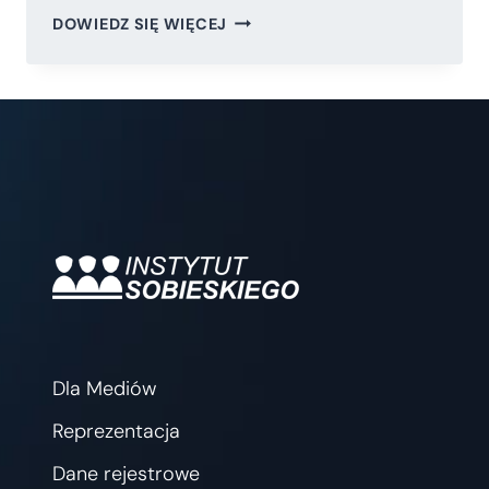
JAK
DOWIEDZ SIĘ WIĘCEJ
WYGLĄDA
PRACA
W
INSTYTUCJACH
UE?
KONKURS
AD5
I
STAŻE
Dla Mediów
Reprezentacja
Dane rejestrowe