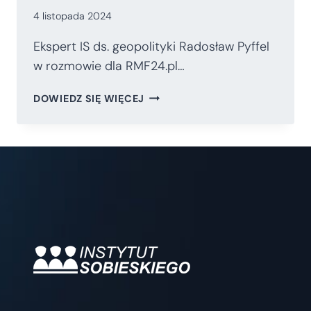
4 listopada 2024
Ekspert IS ds. geopolityki Radosław Pyffel
w rozmowie dla RMF24.pl…
RADOSŁAW
DOWIEDZ SIĘ WIĘCEJ
PYFFEL
W
ROZMOWIE
DLA
RMF24.PL