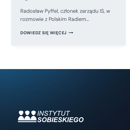
Radosław Pyffel, członek zarządu IS, w
rozmowie z Polskim Radiem…
RADOSŁAW
DOWIEDZ SIĘ WIĘCEJ
PYFFEL
W
ROZMOWIE
Z
POLSKIM
RADIEM
RDC