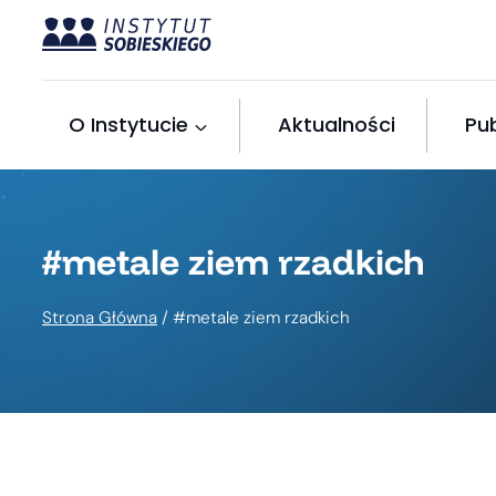
Przejdź
do
treści
O Instytucie
Aktualności
Pub
#metale ziem rzadkich
Strona Główna
/
#metale ziem rzadkich