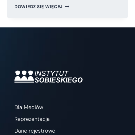
MIĘDZY
DOWIEDZ SIĘ WIĘCEJ
GOSPODARKĄ
NARODOWĄ
A
LIBERALIZMEM
–
JAKI
MODEL
ROZWOJU
PRZYNOSI
WIĘKSZE
OWOCE?
Dla Mediów
Reprezentacja
Dane rejestrowe