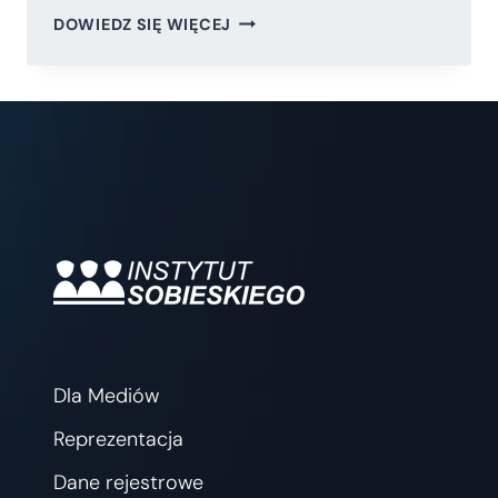
POWSZECHNA
DOWIEDZ SIĘ WIĘCEJ
SŁUŻBA
PAŃSTWOWA.
PROGRAM
BUDOWY
REZERW
OSOBOWYCH
NA
RZECZ
BEZPIECZEŃSTWA
RP
Dla Mediów
Reprezentacja
Dane rejestrowe