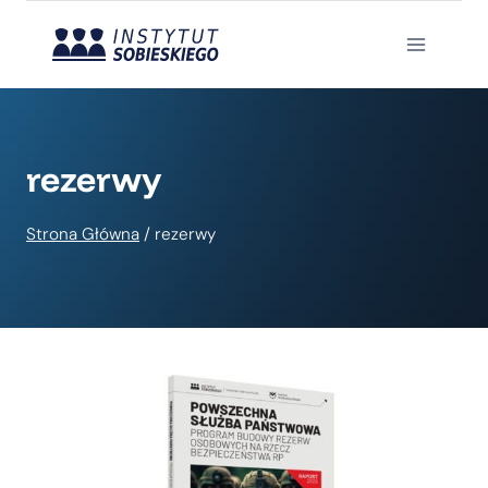
Przejdź
do
treści
rezerwy
Strona Główna
/
rezerwy