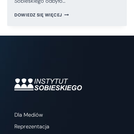
Sobieskiego odbyło…
„TO,
DOWIEDZ SIĘ WIĘCEJ
JAK
EUROPA
ZACHOWA
SIĘ
I
USTOSUNKUJE
WOBEC
CHIN,
BĘDZIE
MIAŁO
KLUCZOWY
WPŁYW
NA
PRZYSZŁOŚĆ
Dla Mediów
RELACJI
AMERYKAŃSKO-
Reprezentacja
EUROPEJSKICH”