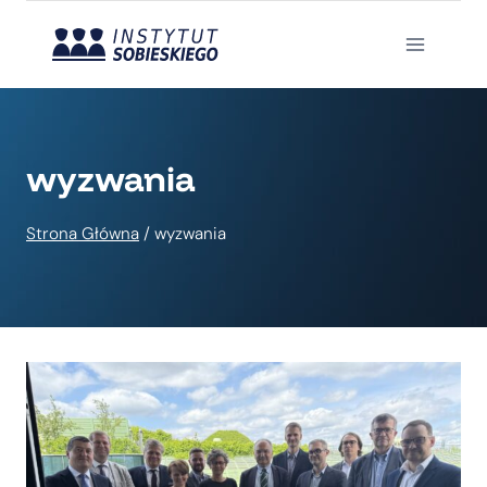
Przejdź
do
treści
wyzwania
Strona Główna
/
wyzwania