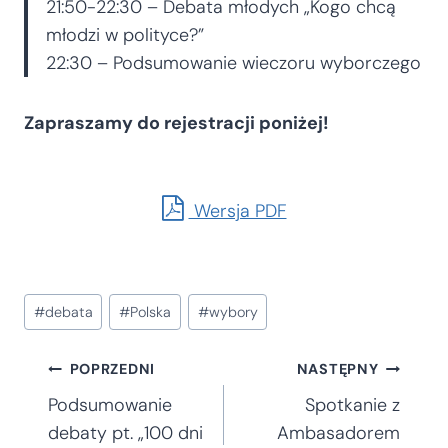
21:50-22:30 – Debata młodych „Kogo chcą
młodzi w polityce?”
22:30 – Podsumowanie wieczoru wyborczego
Zapraszamy do rejestracji poniżej!
Wersja PDF
Tagi
#
debata
#
Polska
#
wybory
wpisu:
Nawigacja
POPRZEDNI
NASTĘPNY
Podsumowanie
Spotkanie z
wpisu
debaty pt. „100 dni
Ambasadorem