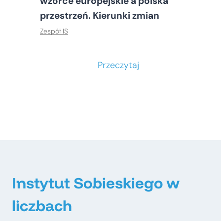
wzorce europejskie a polska
przestrzeń. Kierunki zmian
Zespół IS
S
Przeczytaj
t
o
ł
e
c
z
n
e
Instytut Sobieskiego w
–
liczbach
m
e