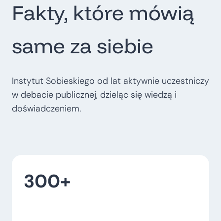
Fakty, które mówią
t
r
o
same za siebie
p
o
l
Instytut Sobieskiego od lat aktywnie uczestniczy
i
w debacie publicznej, dzieląc się wiedzą i
t
doświadczeniem.
a
l
n
e
300+
–
w
o
j