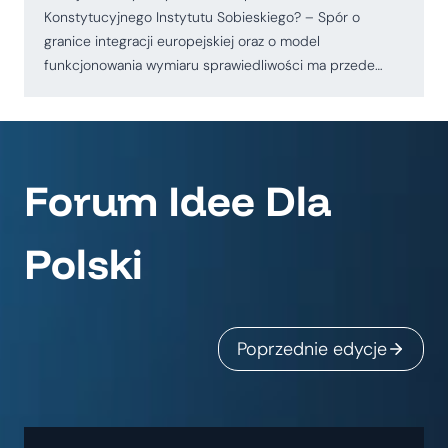
Konstytucyjnego Instytutu Sobieskiego? – Spór o
granice integracji europejskiej oraz o model
funkcjonowania wymiaru sprawiedliwości ma przede…
Forum Idee Dla
Polski
Poprzednie edycje