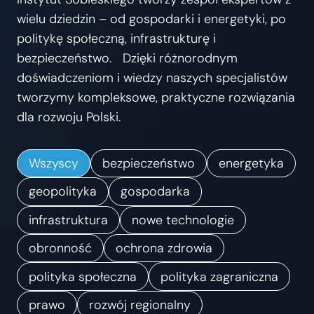
s
wielu dziedzin – od gospodarki i energetyki, po
t
politykę społeczną, infrastrukturę i
r
bezpieczeństwo. Dzięki różnorodnym
z
doświadczeniom i wiedzy naszych specjalistów
e
tworzymy kompleksowe, praktyczne rozwiązania
ń
dla rozwoju Polski.
.
K
Wszyscy
bezpieczeństwo
energetyka
i
e
geopolityka
gospodarka
r
infrastruktura
nowe technologie
u
obronność
ochrona zdrowia
n
k
polityka społeczna
polityka zagraniczna
i
prawo
rozwój regionalny
z