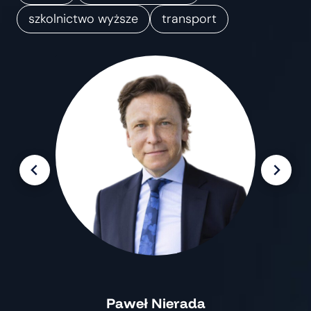
m
szkolnictwo wyższe
transport
i
a
n
Paweł Nierada