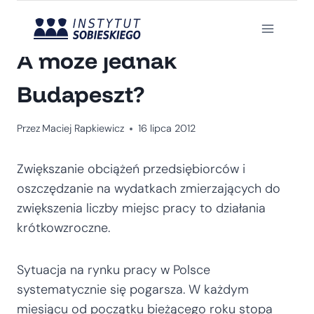
Przejdź
do
SOBIESKI W MEDIACH
treści
A może jednak
Budapeszt?
Przez
Maciej Rapkiewicz
16 lipca 2012
Zwiększanie obciążeń przedsiębiorców i
oszczędzanie na wydatkach zmierzających do
zwiększenia liczby miejsc pracy to działania
krótkowzroczne.
Sytuacja na rynku pracy w Polsce
systematycznie się pogarsza. W każdym
miesiącu od początku bieżącego roku stopa