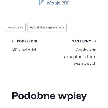
Wersja PDF
Tagi
#
polityka
#
polityka zagraniczna
wpisu:
Nawigacja
POPRZEDNI
NASTĘPNY
MEN szkodzi
Społeczna
wpisu
akceptacja farm
wiatrowych
Podobne wpisy