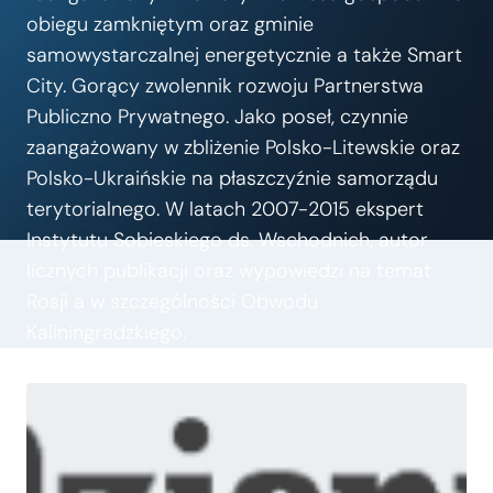
obiegu zamkniętym oraz gminie
samowystarczalnej energetycznie a także Smart
City. Gorący zwolennik rozwoju Partnerstwa
Publiczno Prywatnego. Jako poseł, czynnie
zaangażowany w zbliżenie Polsko-Litewskie oraz
Polsko-Ukraińskie na płaszczyźnie samorządu
terytorialnego. W latach 2007-2015 ekspert
Instytutu Sobieskiego ds. Wschodnich, autor
licznych publikacji oraz wypowiedzi na temat
Rosji a w szczególności Obwodu
Kaliningradzkiego.