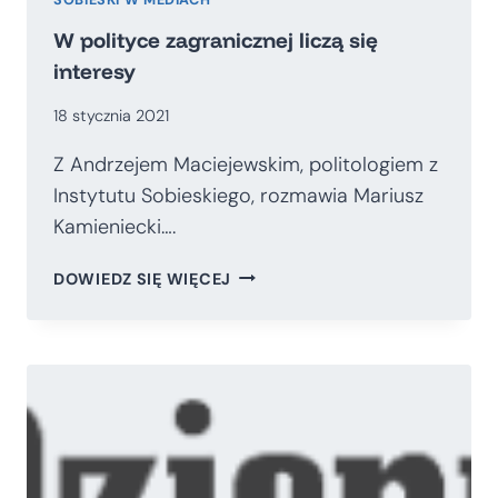
W polityce zagranicznej liczą się
interesy
18 stycznia 2021
Z Andrzejem Maciejewskim, politologiem z
Instytutu Sobieskiego, rozmawia Mariusz
Kamieniecki….
W
DOWIEDZ SIĘ WIĘCEJ
POLITYCE
ZAGRANICZNEJ
LICZĄ
SIĘ
INTERESY