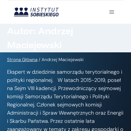
Przejdź
do
treści
Autor: Andrzej
Maciejewski
Strona Główna
/
Andrzej Maciejewski
Ekspert w dziedzinie samorządu terytorialnego i
polityki regionalnej. W latach 2015-2019, poseł
na Sejm VIII kadencji. Przewodniczący sejmowej
komisji Samorządu Terytorialnego i Polityki
Regionalnej. Członek sejmowych komisji
Administracji i Spraw Wewnętrznych oraz Energii
i Skarbu Państwa. Przez ostatnie lata
zaangażowany w tematy z zakresu gospodarki o