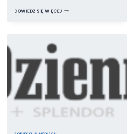
WYBORY
DOWIEDZ SIĘ WIĘCEJ
PRZEDTERMINOWE
SĄ
NA
RĘKĘ
OPOZYCJI
SOBIESKI W MEDIACH