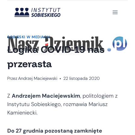
Przejdź
do
treści
SOBIESKI W MEDIACH
Logika COVID-19 nas
przerasta
Przez
Andrzej Maciejewski
22 listopada 2020
Z
Andrzejem Maciejewskim
, politologiem z
Instytutu Sobieskiego, rozmawia Mariusz
Kamieniecki.
Do 27 grudnia pozostaną zamknięte