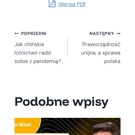
Wersja PDF
Nawigacja
POPRZEDNI
NASTĘPNY
Jak chińskie
Praworządność
wpisu
lotnictwo radzi
unijna, a sprawa
sobie z pandemią?
polska
Podobne wpisy