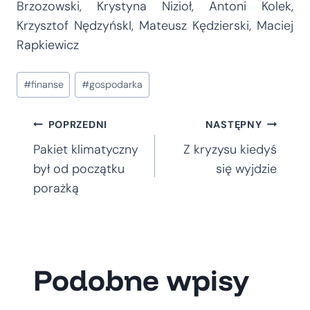
Brzozowski, Krystyna Nizioł, Antoni Kolek,
Krzysztof NędzyńskI, Mateusz Kędzierski, Maciej
Rapkiewicz
Tagi
#
finanse
#
gospodarka
wpisu:
Nawigacja
POPRZEDNI
NASTĘPNY
Pakiet klimatyczny
Z kryzysu kiedyś
wpisu
był od początku
się wyjdzie
porażką
Podobne wpisy