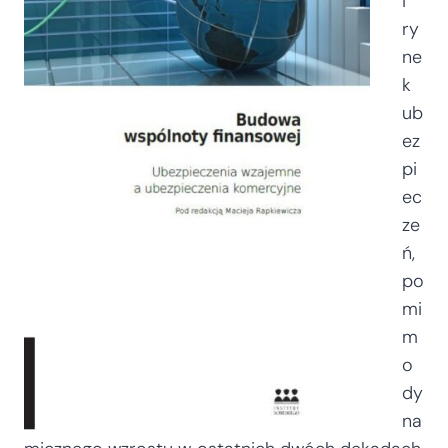
i
ry
ne
k
ub
ez
pi
ec
ze
ń,
po
mi
m
o
dy
na