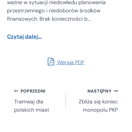
ważne w sytuacji niedowładu planowania
przestrzennego i niedoborów środków
finansowych. Brak konieczności b…
Czytaj dalej…
Wersja PDF
Nawigacja
POPRZEDNI
NASTĘPNY
Tramwaj dla
Zbliża się koniec
wpisu
polskich miast
monopolu PKP