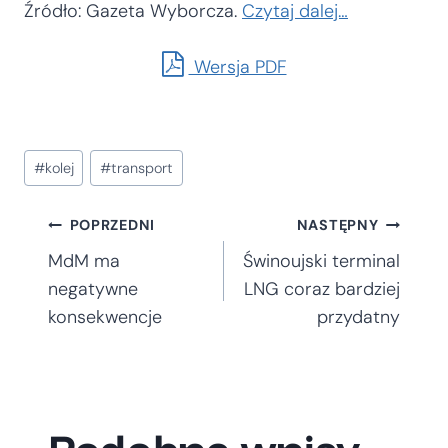
Źródło: Gazeta Wyborcza.
Czytaj dalej…
Wersja PDF
Tagi
#
kolej
#
transport
wpisu:
Nawigacja
POPRZEDNI
NASTĘPNY
MdM ma
Świnoujski terminal
wpisu
negatywne
LNG coraz bardziej
konsekwencje
przydatny