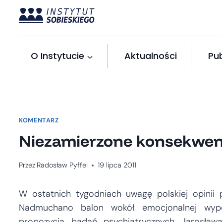
Przejdź
do
treści
O Instytucie
Aktualności
Pub
KOMENTARZ
Niezamierzone konsekwenc
Przez
Radosław Pyffel
19 lipca 2011
W ostatnich tygodniach uwagę polskiej opinii
Nadmuchano balon wokół emocjonalnej wypo
propozycją badań psychiatrycznych Jarosław