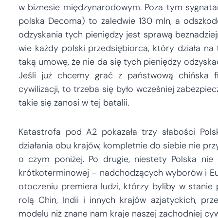
w biznesie międzynarodowym. Poza tym sygnatar
polska Decoma) to zaledwie 130 mln, a odszkod
odzyskania tych pieniędzy jest sprawą beznadziej
wie każdy polski przedsiębiorca, który działa na
taką umowę, że nie da się tych pieniędzy odzyskać
Jeśli już chcemy grać z państwową chińska f
cywilizacji, to trzeba się było wcześniej zabezpi
takie się zanosi w tej batalii.
Katastrofa pod A2 pokazała trzy słabości Pols
działania obu krajów, kompletnie do siebie nie prz
o czym poniżej. Po drugie, niestety Polska nie
krótkoterminowej – nadchodzących wyborów i Euro 
otoczeniu premiera ludzi, którzy byliby w stani
rolą Chin, Indii i innych krajów azjatyckich, p
modelu niż znane nam kraje naszej zachodniej cywil