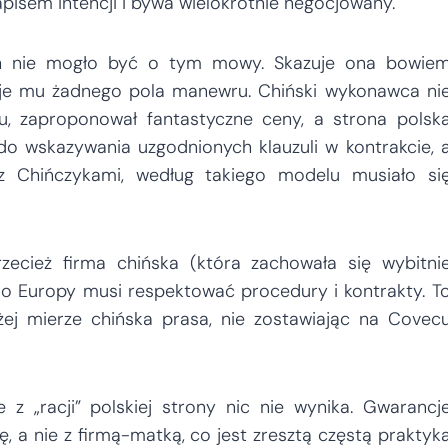
apisem intencji i bywa wielokrotnie negocjowany.
ych nie mogło być o tym mowy. Skazuje ona bowie
daje mu żadnego pola manewru. Chiński wykonawca ni
, zaproponował fantastyczne ceny, a strona polsk
 do wskazywania uzgodnionych klauzuli w kontrakcie, 
z Chińczykami, według takiego modelu musiało si
ecież firma chińska (która zachowała się wybitni
o Europy musi respektować procedury i kontrakty. T
ej mierze chińska prasa, nie zostawiając na Covec
 z „racji” polskiej strony nic nie wynika. Gwarancj
a nie z firmą-matką, co jest zresztą częstą praktyk