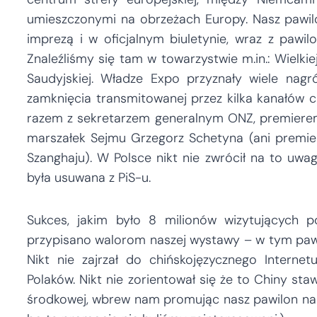
umieszczonymi na obrzeżach Europy. Nasz pawi
imprezą i w oficjalnym biuletynie, wraz z pawilo
Znaleźliśmy się tam w towarzystwie m.in.: Wielkiej 
Saudyjskiej. Władze Expo przyznały wiele nag
zamknięcia transmitowanej przez kilka kanałów chi
razem z sekretarzem generalnym ONZ, premiere
marszałek Sejmu Grzegorz Schetyna (ani premier,
Szanghaju). W Polsce nikt nie zwrócił na to uwa
była usuwana z PiS-u.
Sukces, jakim było 8 milionów wizytujących p
przypisano walorom naszej wystawy – w tym pawilo
Nikt nie zajrzał do chińskojęzycznego Intern
Polaków. Nikt nie zorientował się że to Chiny staw
środkowej, wbrew nam promując nasz pawilon na