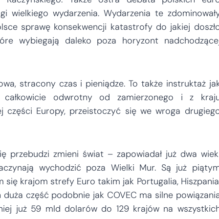
gi wielkiego wydarzenia. Wydarzenia te zdominował
olsce sprawę konsekwencji katastrofy do jakiej doszł
tóre wybiegają daleko poza horyzont nadchodzące
a, stracony czas i pieniądze. To także instruktaż ja
 całkowicie odwrotny od zamierzonego i z kraj
 części Europy, przeistoczyć się we wroga drugieg
ę przebudzi zmieni świat – zapowiadał już dwa wiek
zaczynają wychodzić poza Wielki Mur. Są już piąty
ię krajom strefy Euro takim jak Portugalia, Hiszpania
ch duża część podobnie jak COVEC ma silne powiązani
iej już 59 mld dolarów do 129 krajów na wszystkic