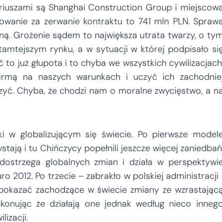
iuszami są Shanghai Construction Group i miejscow
owanie za zerwanie kontraktu to 741 mln PLN. Spraw
ną. Grożenie sądem to największa utrata twarzy, o ty
 tamtejszym rynku, a w sytuacji w której podpisało si
 to już głupota i to chyba we wszystkich cywilizacjach
irmą na naszych warunkach i uczyć ich zachodnie
eczyć. Chyba, że chodzi nam o moralne zwycięstwo, a n
ki w globalizującym się świecie. Po pierwsze model
ystają i tu Chińczycy popełnili jeszcze więcej zaniedbań
 dostrzega globalnych zmian i działa w perspektywi
2012. Po trzecie – zabrakło w polskiej administracji 
e pokazać zachodzące w świecie zmiany ze wzrastając
rzekonując że działają one jednak według nieco inneg
izacji.