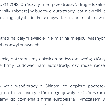
RO 2012. Chińczycy mieli przestraszyć drogie lokaln
ał siły roboczej w budowie autostrady jest niewielki, 
i ściągniętych do Polski, były takie same, lub nawe
trad na całym świecie, nie miał na miejscu, własnyc
nych podwykonawcach.
wiecie, potrzebujemy chińskich podwykonawców, którz
we firmy budować nam autostrady, czy może racze
a wizja współpracy z Chinami to dopiero począte
uję na to, że osoby które negocjowały z Chińczykam
 mamy do czynienia z firmą europejską. Tymczasem 