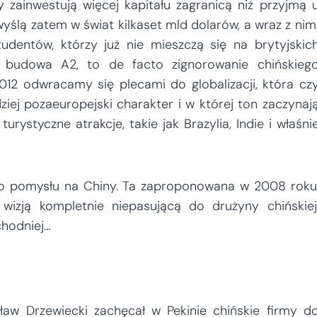
 zainwestują więcej kapitału zagranicą niż przyjmą 
yślą zatem w świat kilkaset mld dolarów, a wraz z nim
tudentów, którzy już nie mieszczą się na brytyjskic
ię budowa A2, to de facto zignorowanie chińskieg
12 odwracamy się plecami do globalizacji, która cz
iej pozaeuropejski charakter i w której ton zaczynaj
ystyczne atrakcje, takie jak Brazylia, Indie i właśni
ego pomysłu na Chiny. Ta zaproponowana w 2008 roku
 wizją kompletnie niepasującą do drużyny chińskiej
achodniej…
ław Drzewiecki zachęcał w Pekinie chińskie firmy d