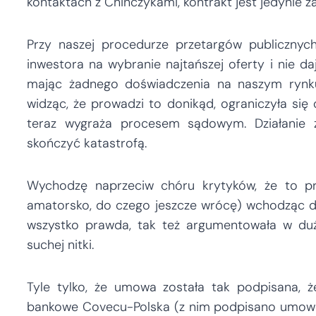
kontaktach z Chińczykami, kontrakt jest jedynie z
Przy naszej procedurze przetargów publiczn
inwestora na wybranie najtańszej oferty i nie 
mając żadnego doświadczenia na naszym rynku
widząc, że prowadzi to donikąd, ograniczyła się
teraz wygraża procesem sądowym. Działanie 
skończyć katastrofą.
Wychodzę naprzeciw chóru krytyków, że to prz
amatorsko, do czego jeszcze wrócę) wchodząc d
wszystko prawda, tak też argumentowała w duż
suchej nitki.
Tyle tylko, że umowa została tak podpisana, że
bankowe Covecu-Polska (z nim podpisano umowę, 