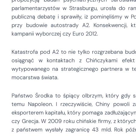
parlamentarzystów w Strasburgu, urosła do ran
publiczną debatę i sprawiły, iż pominęliśmy w P
przy budowie autostrady A2. Konsekwencji, k
kampanii wyborczej czy Euro 2012.
Katastrofa pod A2 to nie tylko rozgrzebana budow
osiągnąć w kontaktach z Chińczykami efekt
wytypowanego na strategicznego partnera w tej
mocarstwa świata.
Państwo Środka to śpiący olbrzym, który gdy si
temu Napoleon. I rzeczywiście, Chiny powoli 
eksporterem kapitału, który pomaga zadłużającym s
czy Grecja. W 2009 roku chińskie firmy, z który
z państwem wysłały zagranicę 43 mld. Rok późn