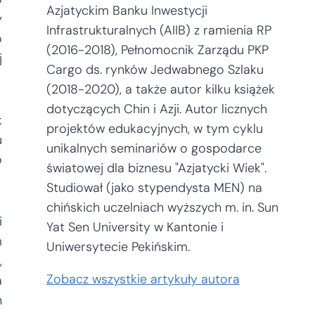
Azjatyckim Banku Inwestycji
y
Infrastrukturalnych (AIIB) z ramienia RP
o
(2016-2018), Pełnomocnik Zarządu PKP
j
Cargo ds. rynków Jedwabnego Szlaku
(2018-2020), a także autor kilku książek
dotyczących Chin i Azji. Autor licznych
k
projektów edukacyjnych, w tym cyklu
u
unikalnych seminariów o gospodarce
o
światowej dla biznesu "Azjatycki Wiek".
Studiował (jako stypendysta MEN) na
chińskich uczelniach wyższych m. in. Sun
i
Yat Sen University w Kantonie i
m
Uniwersytecie Pekińskim.
,
Zobacz wszystkie artykuły autora
a
h