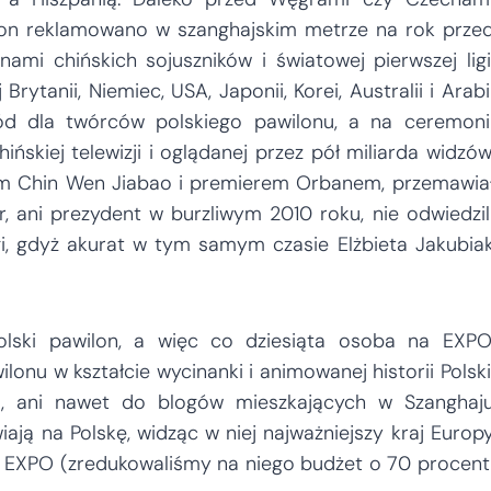
lon reklamowano w szanghajskim metrze na rok prze
nami chińskich sojuszników i światowej pierwszej ligi
Brytanii, Niemiec, USA, Japonii, Korei, Australii i Arabi
ród dla twórców polskiego pawilonu, a na ceremoni
ńskiej telewizji i oglądanej przez pół miliarda widzów
m Chin Wen Jiabao i premierem Orbanem, przemawia
 ani prezydent w burzliwym 2010 roku, nie odwiedzil
gi, gdyż akurat w tym samym czasie Elżbieta Jakubia
olski pawilon, a więc co dziesiąta osoba na EXPO
nu w kształcie wycinanki i animowanej historii Polski
etu, ani nawet do blogów mieszkających w Szanghaj
iają na Polskę, widząc w niej najważniejszy kraj Europ
 EXPO (zredukowaliśmy na niego budżet o 70 procent