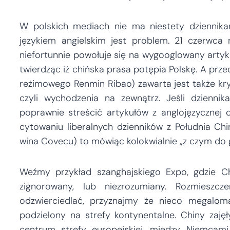
W polskich mediach nie ma niestety dziennikar
językiem angielskim jest problem. 21 czerwca 
niefortunnie powołuje się na wygooglowany artyku
twierdząc iż chińska prasa potępia Polskę. A prze
reżimowego Renmin Ribao) zawarta jest także kryt
czyli wychodzenia na zewnątrz. Jeśli dziennik
poprawnie streścić artykułów z anglojęzycznej c
cytowaniu liberalnych dzienników z Południa Chi
wina Covecu) to mówiąc kolokwialnie „z czym do 
Weźmy przykład szanghajskiego Expo, gdzie Ch
zignorowany, lub niezrozumiany. Rozmieszc
odzwierciedlać, przyznajmy że nieco megaloma
podzielony na strefy kontynentalne. Chiny zaję
centrum strefy europejskiej, między Niemcam