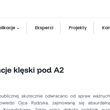
likacje
Eksperci
Projekty
Kan
je klęski pod A2
 publicznej skutecznie odwracano od spraw ważnych
wiedzi Ojca Rydzyka, zajmowaną się absurdaln
a Kaczyńskiego. Także ostra debata polskich eur