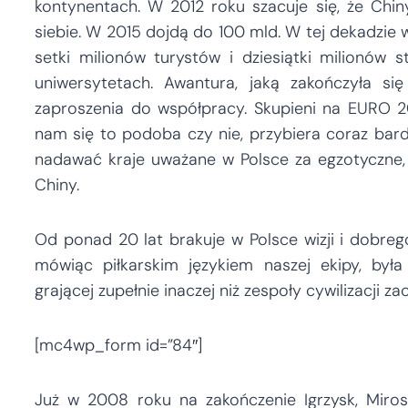
kontynentach. W 2012 roku szacuje się, że Chiny
siebie. W 2015 dojdą do 100 mld. W tej dekadzie w
setki milionów turystów i dziesiątki milionów s
uniwersytetach. Awantura, jaką zakończyła s
zaproszenia do współpracy. Skupieni na EURO 20
nam się to podoba czy nie, przybiera coraz bardz
nadawać kraje uważane w Polsce za egzotyczne, tur
Chiny.
Od ponad 20 lat brakuje w Polsce wizji i dobr
mówiąc piłkarskim językiem naszej ekipy, była
grającej zupełnie inaczej niż zespoły cywilizacji z
[mc4wp_form id=”84″]
Już w 2008 roku na zakończenie Igrzysk, Miros