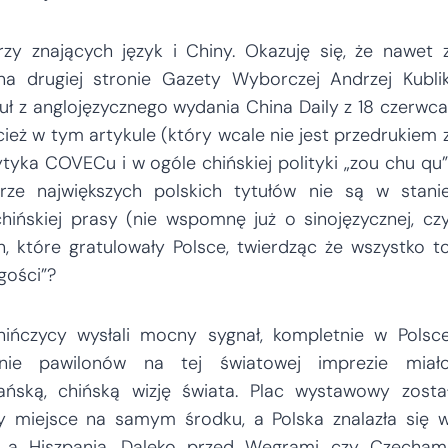
zy znających język i Chiny. Okazuję się, że nawet 
na drugiej stronie Gazety Wyborczej Andrzej Kubli
ł z anglojęzycznego wydania China Daily z 18 czerwca
cież w tym artykule (który wcale nie jest przedrukiem 
yka COVECu i w ogóle chińskiej polityki „zou chu qu”
arze największych polskich tytułów nie są w stani
hińskiej prasy (nie wspomnę już o sinojęzycznej, cz
n, które gratulowały Polsce, twierdząc że wszystko t
gości”?
ińczycy wysłali mocny sygnał, kompletnie w Polsc
zenie pawilonów na tej światowej imprezie miał
ńską, chińską wizję świata. Plac wystawowy zosta
ły miejsce na samym środku, a Polska znalazła się 
i a Hiszpanią. Daleko przed Węgrami czy Czecham