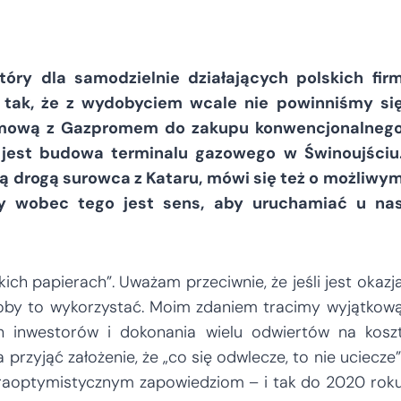
óry dla samodzielnie działających polskich fir
e tak, że z wydobyciem wcale nie powinniśmy si
umową z Gazpromem do zakupu konwencjonalneg
a jest budowa terminalu gazowego w Świnoujściu
 drogą surowca z Kataru, mówi się też o możliwy
y wobec tego jest sens, aby uruchamiać u na
ch papierach”. Uważam przeciwnie, że jeśli jest okazj
żałoby to wykorzystać. Moim zdaniem tracimy wyjątkow
ch inwestorów i dokonania wielu odwiertów na kosz
rzyjąć założenie, że „co się odwlecze, to nie uciecze”
raoptymistycznym zapowiedziom – i tak do 2020 rok