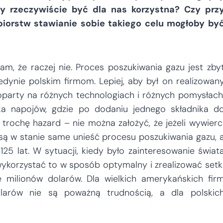
by rzeczywiście być dla nas korzystna? Czy prz
iorstw stawianie sobie takiego celu mogłoby by
dam, że raczej nie. Proces poszukiwania gazu jest zby
edynie polskim firmom. Lepiej, aby był on realizowan
oparty na różnych technologiach i różnych pomysłach
yka napojów, gdzie po dodaniu jednego składnika d
trochę hazard – nie można założyć, że jeżeli wywierc
ie są w stanie same unieść procesu poszukiwania gazu, 
125 lat. W sytuacji, kiedy było zainteresowanie świat
 wykorzystać to w sposób optymalny i zrealizować setk
e milionów dolarów. Dla wielkich amerykańskich fir
larów nie są poważną trudnością, a dla polskic