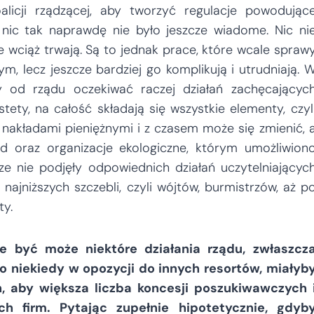
oalicji rządzącej, aby tworzyć regulacje powodując
nic tak naprawdę nie było jeszcze wiadome. Nic ni
wciąż trwają. Są to jednak prace, które wcale spraw
ym, lecz jeszcze bardziej go komplikują i utrudniają. 
oby od rządu oczekiwać raczej działań zachęcającyc
tety, na całość składają się wszystkie elementy, czyl
 nakładami pieniężnymi i z czasem może się zmienić, 
ąd oraz organizacje ekologiczne, którym umożliwion
e nie podjęły odpowiednich działań uczytelniającyc
najniższych szczebli, czyli wójtów, burmistrzów, aż p
ty.
e być może niektóre działania rządu, zwłaszcz
o niekiedy w opozycji do innych resortów, miałyb
 aby większa liczba koncesji poszukiwawczych 
 firm. Pytając zupełnie hipotetycznie, gdyb