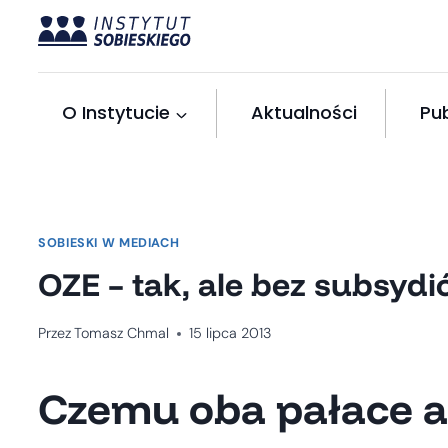
Przejdź
do
treści
O Instytucie
Aktualności
Pub
SOBIESKI W MEDIACH
OZE – tak, ale bez subsyd
Przez
Tomasz Chmal
15 lipca 2013
Czemu oba pałace a