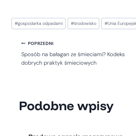
Tagi
#
gospodarka odpadami
#
środowisko
#
Unia Europejs
wpisu:
Nawigacja
POPRZEDNI
Sposób na bałagan ze śmieciami? Kodeks
wpisu
dobrych praktyk śmieciowych
Podobne wpisy