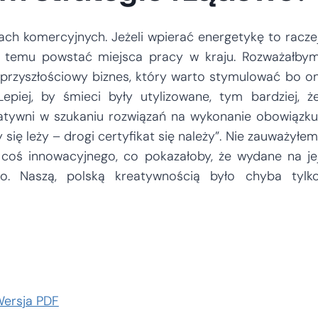
ch komercyjnych. Jeżeli wpierać energetykę to racze
i temu powstać miejsca pracy w kraju. Rozważałby
 przyszłościowy biznes, który warto stymulować bo o
epiej, by śmieci były utylizowane, tym bardziej, ż
tywni w szukaniu rozwiązań na wykonanie obowiązku
ię leży – drogi certyfikat się należy”. Nie zauważyłem
ę coś innowacyjnego, co pokazałoby, że wydane na je
o. Naszą, polską kreatywnością było chyba tylk
ersja PDF