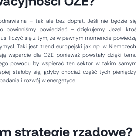
wacyjności OZE?
nawialna – tak ale bez dopłat. Jeśli nie będzie si
o powinniśmy powiedzieć – dziękujemy. Jeżeli kto
usi liczyć się z tym, że w pewnym momencie powiedz
ymysł. Taki jest trend europejski jak np. w Niemczech
czają wsparcie dla OZE ponieważ powstały dzięki tem
szego powodu by wspierać ten sektor w takim samy
epiej stałoby się, gdyby chociaż część tych pieniędzy
adania i rozwój w energetyce.
em strategie rządowe?