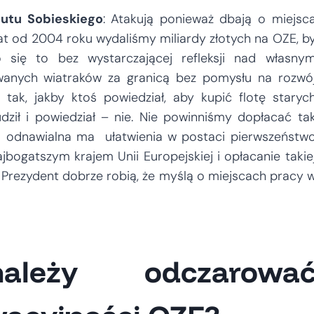
tutu Sobieskiego
: Atakują ponieważ dbają o miejsc
 lat od 2004 roku wydaliśmy miliardy złotych na OZE, b
ło się to bez wystarczającej refleksji nad własny
owanych wiatraków za granicą bez pomysłu na rozwó
 tak, jakby ktoś powiedział, aby kupić flotę staryc
ił i powiedział – nie. Nie powinniśmy dopłacać ta
ka odnawialna ma ułatwienia w postaci pierwszeństw
jbogatszym krajem Unii Europejskiej i opłacanie takie
 i Prezydent dobrze robią, że myślą o miejscach pracy 
leży odczarowa