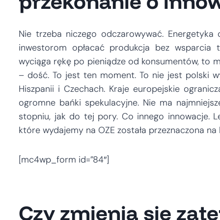
przekonanie o inno
Nie trzeba niczego odczarowywać. Energetyka od
inwestorom opłacać produkcja bez wsparcia t
wyciąga rękę po pieniądze od konsumentów, to m
– dość. To jest ten moment. To nie jest polski w
Hiszpanii i Czechach. Kraje europejskie ograni
ogromne bańki spekulacyjne. Nie ma najmniej
stopniu, jak do tej pory. Co innego innowacje. L
które wydajemy na OZE została przeznaczona na b
[mc4wp_form id=”84″]
Czy zmienią się zat