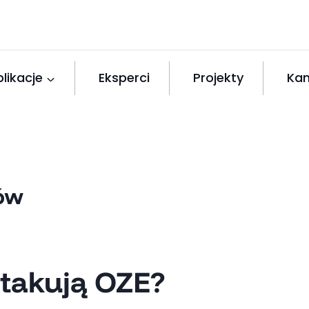
likacje
Eksperci
Projekty
Kan
iów
takują OZE?