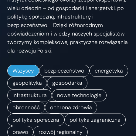
s
wielu dziedzin – od gospodarki i energetyki, po
t
politykę społeczną, infrastrukturę i
r
bezpieczeństwo. Dzięki różnorodnym
z
doświadczeniom i wiedzy naszych specjalistów
e
tworzymy kompleksowe, praktyczne rozwiązania
ń
dla rozwoju Polski.
.
K
Wszyscy
bezpieczeństwo
energetyka
i
e
geopolityka
gospodarka
r
infrastruktura
nowe technologie
u
obronność
ochrona zdrowia
n
k
polityka społeczna
polityka zagraniczna
i
prawo
rozwój regionalny
z