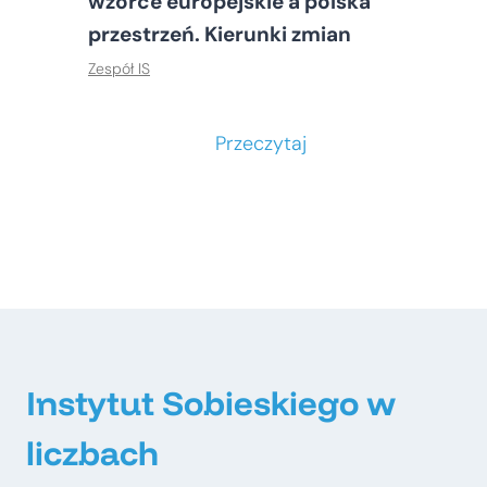
wzorce europejskie a polska
przestrzeń. Kierunki zmian
Zespół IS
S
Przeczytaj
t
o
ł
e
c
z
n
e
Instytut Sobieskiego w
–
liczbach
m
e