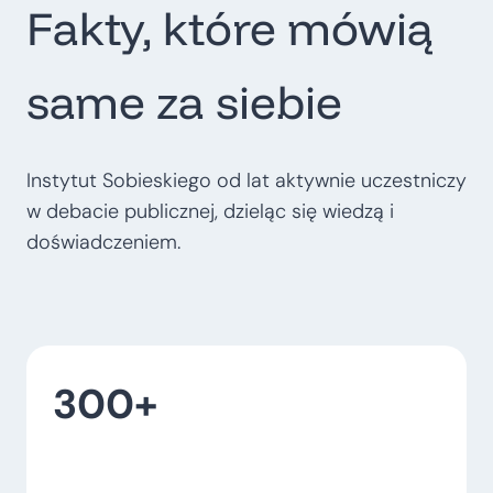
Fakty, które mówią
t
r
o
same za siebie
p
o
l
Instytut Sobieskiego od lat aktywnie uczestniczy
i
w debacie publicznej, dzieląc się wiedzą i
t
doświadczeniem.
a
l
n
e
300+
–
w
o
j