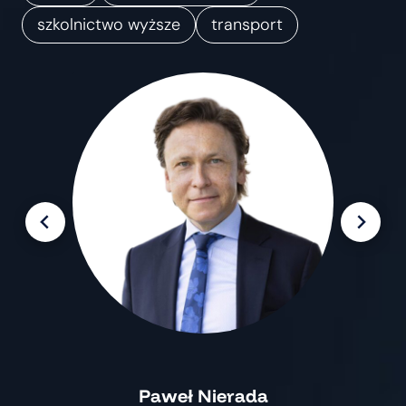
m
szkolnictwo wyższe
transport
i
a
n
Paweł Nierada