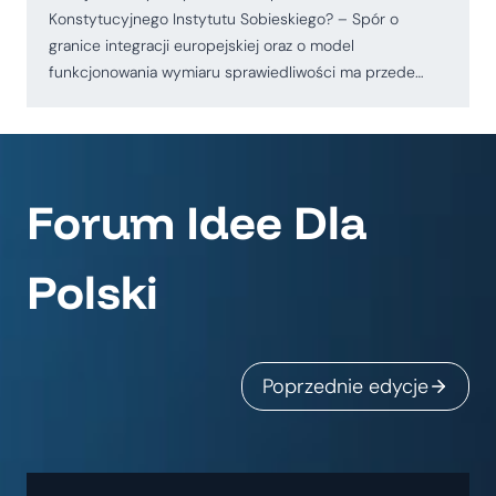
Konstytucyjnego Instytutu Sobieskiego? – Spór o
granice integracji europejskiej oraz o model
funkcjonowania wymiaru sprawiedliwości ma przede…
Forum Idee Dla
Polski
Poprzednie edycje