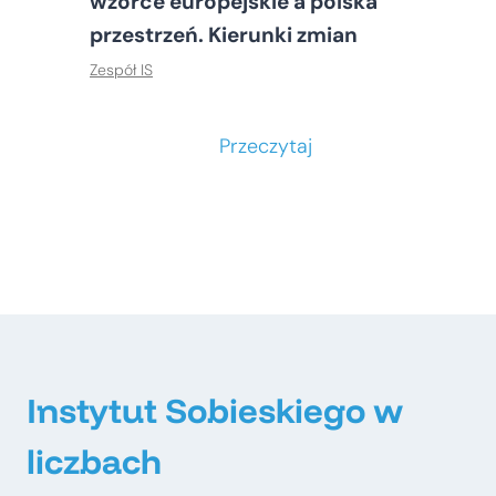
wzorce europejskie a polska
przestrzeń. Kierunki zmian
Zespół IS
S
Przeczytaj
t
o
ł
e
c
z
n
e
Instytut Sobieskiego w
–
liczbach
m
e