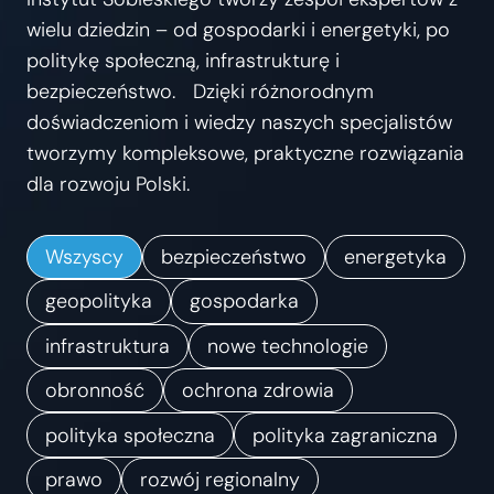
s
wielu dziedzin – od gospodarki i energetyki, po
t
politykę społeczną, infrastrukturę i
r
bezpieczeństwo. Dzięki różnorodnym
z
doświadczeniom i wiedzy naszych specjalistów
e
tworzymy kompleksowe, praktyczne rozwiązania
ń
dla rozwoju Polski.
.
K
Wszyscy
bezpieczeństwo
energetyka
i
e
geopolityka
gospodarka
r
infrastruktura
nowe technologie
u
obronność
ochrona zdrowia
n
k
polityka społeczna
polityka zagraniczna
i
prawo
rozwój regionalny
z