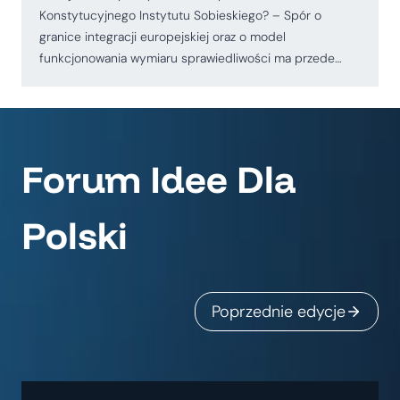
Konstytucyjnego Instytutu Sobieskiego? – Spór o
granice integracji europejskiej oraz o model
funkcjonowania wymiaru sprawiedliwości ma przede…
Forum Idee Dla
Polski
Poprzednie edycje