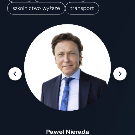
m
szkolnictwo wyższe
transport
i
a
n
Paweł Nierada