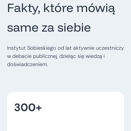
Fakty, które mówią
t
r
o
same za siebie
p
o
l
Instytut Sobieskiego od lat aktywnie uczestniczy
i
w debacie publicznej, dzieląc się wiedzą i
t
doświadczeniem.
a
l
n
e
300+
–
w
o
j